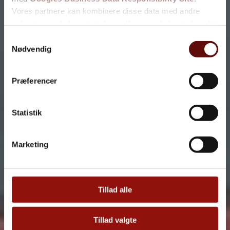
Vores partnere kan kombinere disse data med andre
oplysninger, du har givet dem, eller som de har indsamlet
fra din brug af deres tjenester.
Samtykkevalg
Nødvendig
Se Cookie & Privatlivspolitik
her
Præferencer
Statistik
Marketing
Tillad alle
Tillad valgte
Fjern